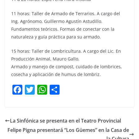
11 horas: Taller de Armado de Terrarios. A cargo del
Ing. Agrónomo, Guillermo Agustín Astudillo.
Fundamentos teóricos. Formas de conectar con la
naturaleza y guía práctica para su armado.
15 horas: Taller de Lombricultura. A cargo del Lic. En
Producción Animal, Mauro Gallo.
Armado y manejo de compost, cuidado de lombrices,
cosecha y aplicación de humus de lombriz.
F
T
W
C
a
w
h
o
c
itt
at
m
e
er
s
p
La Sinfónica se presenta en el Teatro Provincial
b
A
ar
Felipe Pigna presentará “Los Güemes” en la Casa de
la Cultura