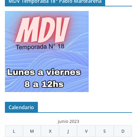
MDV Temporada 18° Pablo Martearena
Calendario
junio 2023
L
M
X
J
V
S
D