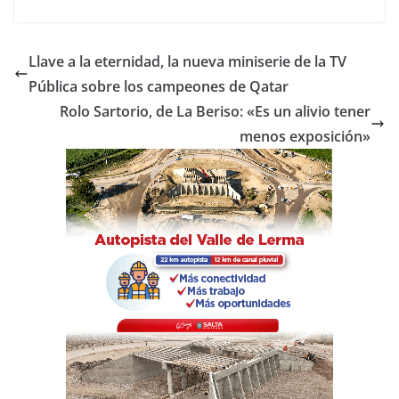
a
w
h
o
c
itt
at
m
e
er
s
p
Llave a la eternidad, la nueva miniserie de la TV
b
A
ar
Pública sobre los campeones de Qatar
o
p
tir
Rolo Sartorio, de La Beriso: «Es un alivio tener
o
p
menos exposición»
k