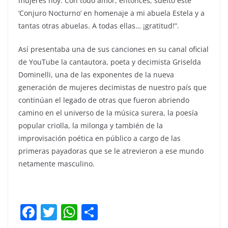
mujeres hoy. Con todo amor, entonces, suelto este
‘Conjuro Nocturno’ en homenaje a mi abuela Estela y a
tantas otras abuelas. A todas ellas… ¡gratitud!”.
Así presentaba una de sus canciones en su canal oficial
de YouTube la cantautora, poeta y decimista Griselda
Dominelli, una de las exponentes de la nueva
generación de mujeres decimistas de nuestro país que
continúan el legado de otras que fueron abriendo
camino en el universo de la música surera, la poesía
popular criolla, la milonga y también de la
improvisación poética en público a cargo de las
primeras payadoras que se le atrevieron a ese mundo
netamente masculino.
F
T
W
C