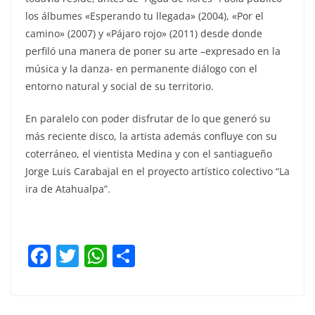
los álbumes «Esperando tu llegada» (2004), «Por el
camino» (2007) y «Pájaro rojo» (2011) desde donde
perfiló una manera de poner su arte –expresado en la
música y la danza- en permanente diálogo con el
entorno natural y social de su territorio.
En paralelo con poder disfrutar de lo que generó su
más reciente disco, la artista además confluye con su
coterráneo, el vientista Medina y con el santiagueño
Jorge Luis Carabajal en el proyecto artístico colectivo “La
ira de Atahualpa”.
F
T
W
C
a
w
h
o
c
itt
at
m