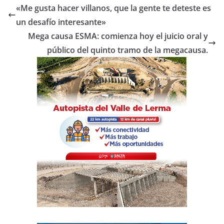
e
er
s
p
«Me gusta hacer villanos, que la gente te deteste es
b
A
ar
un desafío interesante»
o
p
tir
Mega causa ESMA: comienza hoy el juicio oral y
o
p
público del quinto tramo de la megacausa.
k