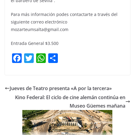
el barbero de Sevilla”.
Para más información podes contactarte a través del
siguiente correo electrónico
mozarteumsalta@gmail.com
Entrada General $3.500
F
T
W
C
a
w
h
o
c
itt
at
m
e
er
s
p
Jueves de Teatro presenta «A por la tercera»
b
A
ar
Kino Federal: El ciclo de cine alemán continúa en
o
p
tir
Museo Güemes mañana
o
p
k