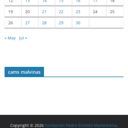
12
13
14
15
16
17
18
19
20
21
22
23
24
25
26
27
28
29
30
« May
Jul »
cams malvinas
Copyright © 2026
Fundación Padre Ernesto Martearena
.