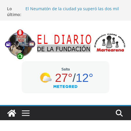
Saltar
Lo
El Neumatón de la ciudad ya superó las dos mil
al
último:
toneladas
contenido
Taller en el CIC: emprendedores crean
exhibidores y mobiliario para sus proyectos
El Registro Civil articuló acciones de identificación
con autoridades y caciques de comunidades
originarias
Se puso en funciones a la nueva gerente general
del hospital de La Viña
Variedad y precios imperdibles en el anexo del
mercado San Miguel en Ituzaingó 134