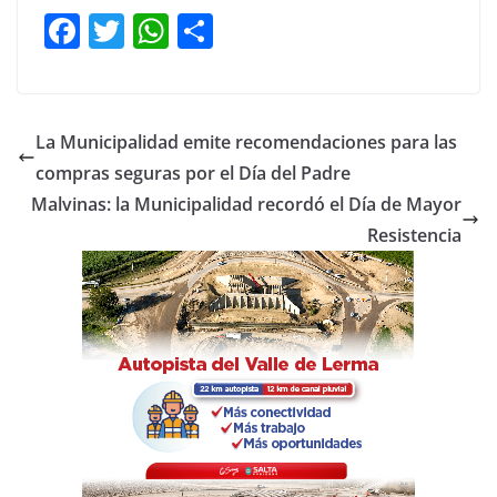
F
T
W
C
a
w
h
o
c
itt
at
m
e
er
s
p
La Municipalidad emite recomendaciones para las
b
A
ar
compras seguras por el Día del Padre
o
p
tir
Malvinas: la Municipalidad recordó el Día de Mayor
o
p
Resistencia
k