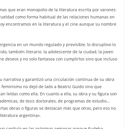
as que eran monopolio de la literatura escrita por varones:
la crueldad como forma habitual de las relaciones humanas en
oy encontramos en la literatura y el cine aunque su nombre
ergencia en un mundo regulado y previsible, lo disruptivo lo
uido, también literario: la adolescente de la ciudad, la joven
ne deseos y no solo fantasea con cumplirlos sino que incluso
su narrativa y garantizó una circulación continua de su obra
l feminismo no dejó de lado a Beatriz Guido sino que
an leídas como ella. En cuanto a ella, su obra y su figura son
académicas, de tesis doctorales, de programas de estudio…
tas obras o figuras se destacan más que otras, pero eso no
iteratura argentina».
uevo capítulo en las próximas semanas porque Eudeba