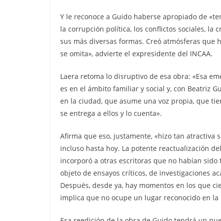
Y le reconoce a Guido haberse apropiado de «tem
la corrupción política, los conflictos sociales, 
sus más diversas formas. Creó atmósferas que h
se omita», advierte el expresidente del INCAA.
Laera retoma lo disruptivo de esa obra: «Esa em
es en el ámbito familiar y social y, con Beatriz G
en la ciudad, que asume una voz propia, que tie
se entrega a ellos y lo cuenta».
Afirma que eso, justamente, «hizo tan atractiva 
incluso hasta hoy. La potente reactualización de
incorporó a otras escritoras que no habían sido t
objeto de ensayos críticos, de investigaciones 
Después, desde ya, hay momentos en los que cier
implica que no ocupe un lugar reconocido en la l
Esa reedición de la obra de Guido tendrá un n