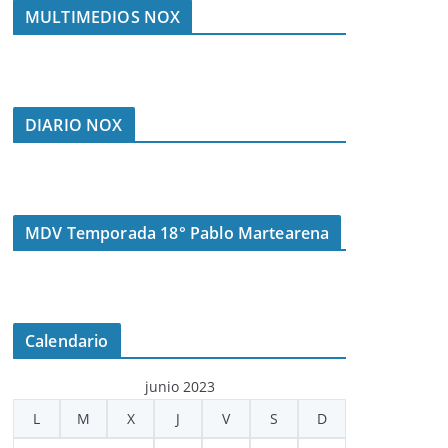
MULTIMEDIOS NOX
DIARIO NOX
MDV Temporada 18° Pablo Martearena
Calendario
junio 2023
L
M
X
J
V
S
D