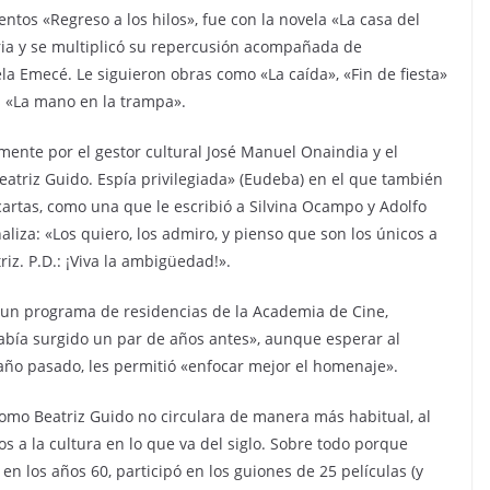
entos «Regreso a los hilos», fue con la novela «La casa del
ria y se multiplicó su repercusión acompañada de
 Emecé. Le siguieron obras como «La caída», «Fin de fiesta»
tos «La mano en la trampa».
mente por el gestor cultural José Manuel Onaindia y el
Beatriz Guido. Espía privilegiada» (Eudeba) en el que también
cartas, como una que le escribió a Silvina Ocampo y Adolfo
liza: «Los quiero, los admiro, y pienso que son los únicos a
riz. P.D.: ¡Viva la ambigüedad!».
un programa de residencias de la Academia de Cine,
abía surgido un par de años antes», aunque esperar al
año pasado, les permitió «enfocar mejor el homenaje».
mo Beatriz Guido no circulara de manera más habitual, al
 a la cultura en lo que va del siglo. Sobre todo porque
n los años 60, participó en los guiones de 25 películas (y