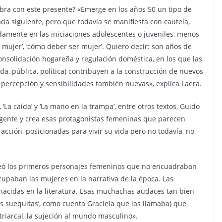
bra con este presente? «Emerge en los años 50 un tipo de
da siguiente, pero que todavía se manifiesta con cautela,
adamente en las iniciaciones adolescentes o juveniles, menos
mujer’, ‘cómo deber ser mujer’. Quiero decir: son años de
onsolidación hogareña y regulación doméstica, en los que las
da, pública, política) contribuyen a la construcción de nuevos
percepción y sensibilidades también nuevas», explica Laera.
 ‘La caída’ y ‘La mano en la trampa’, entre otros textos, Guido
gente y crea esas protagonistas femeninas que parecen
acción, posicionadas para vivir su vida pero no todavía, no
reó los primeros personajes femeninos que no encuadraban
upaban las mujeres en la narrativa de la época. Las
nacidas en la literatura. Esas muchachas audaces tan bien
as suequitas’, como cuenta Graciela que las llamaba) que
triarcal, la sujeción al mundo masculino».