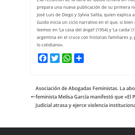
prepara una nueva publicación de su primera nove
José Luis de Diego y Sylvia Saítta, quien explic
Guido inicia un ciclo narrativo en el que, si bie
leemos en ‘La casa del ángel’ (1954) y ‘La caída’ (1
argentina en el cruce con historias familiares y,
lo cotidiano».
F
T
W
C
a
w
h
o
c
itt
at
m
e
er
s
p
Asociación de Abogadas Feministas. La ab
b
A
ar
feminista Melisa García manifestó que «El 
o
p
tir
Judicial atrasa y ejerce violencia institucion
o
p
k