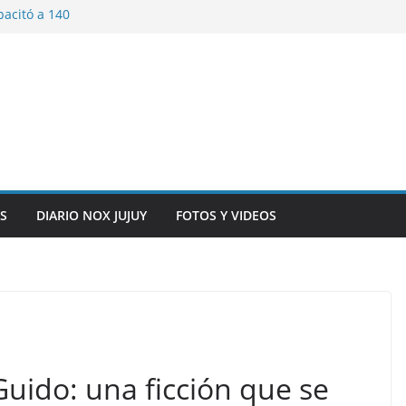
pacitó a 140
tín y Rivadavia
iversario de la
 de Bolivia
plaza 9 de Julio con
 a cursantes del
iocomunicaciones
ar sangre este
S
DIARIO NOX JUJUY
FOTOS Y VIDEOS
Guido: una ficción que se