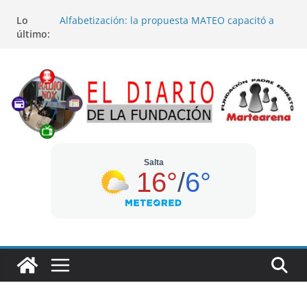
Saltar
Lo
Alfabetización: la propuesta MATEO capacitó a
al
último:
140 docentes y entregó material en San Martín y
contenido
Rivadavia
Madile participó del acto por el 201º aniversario
de la Independencia del Estado Plurinacional de
Bolivia
“Conciertos del Mediodía” regresa a la plaza 9 de
Julio con música de sikus
Sistema de Emergencias 9-1-1 capacitó a
cursantes del Curso Básico para Operadores de
Radiocomunicaciones
En el barrio Solis Pizarro se podrá donar sangre
este sábado