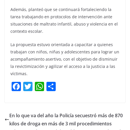
Además, planteó que se continuará fortaleciendo la
tarea trabajando en protocolos de intervención ante
situaciones de maltrato infantil, abuso y violencia en el
contexto escolar.
La propuesta estuvo orientada a capacitar a quienes
trabajan con niños, niñas y adolescentes para lograr un
acompañamiento asertivo, con el objetivo de disminuir
la revictimización y agilizar el acceso a la justicia a las
víctimas.
F
T
W
C
a
w
h
o
c
itt
at
m
e
er
s
p
En lo que va del año la Policía secuestró más de 870
b
A
ar
kilos de droga en más de 3 mil procedimientos