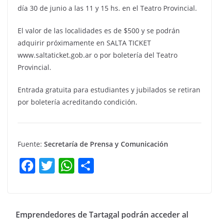
día 30 de junio a las 11 y 15 hs. en el Teatro Provincial.
El valor de las localidades es de $500 y se podrán
adquirir próximamente en SALTA TICKET
www.saltaticket.gob.ar o por boletería del Teatro
Provincial.
Entrada gratuita para estudiantes y jubilados se retiran
por boletería acreditando condición.
Fuente:
Secretaría de Prensa y Comunicación
F
T
W
C
a
w
h
o
c
itt
at
m
e
er
s
p
Emprendedores de Tartagal podrán acceder al