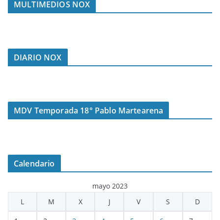
MULTIMEDIOS NOX
DIARIO NOX
MDV Temporada 18° Pablo Martearena
Calendario
mayo 2023
L
M
X
J
V
S
D