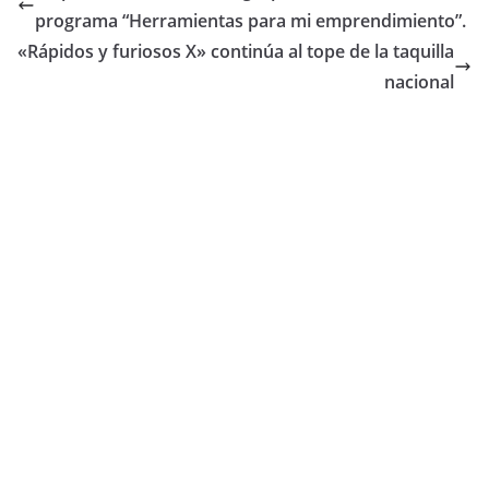
b
A
ar
programa “Herramientas para mi emprendimiento”.
o
p
tir
«Rápidos y furiosos X» continúa al tope de la taquilla
o
p
nacional
k