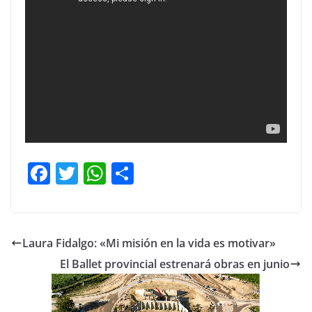
F
T
W
C
a
w
h
o
c
itt
at
m
e
er
s
p
Laura Fidalgo: «Mi misión en la vida es motivar»
b
A
ar
El Ballet provincial estrenará obras en junio
o
p
tir
o
p