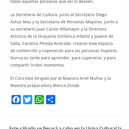
todas aquellas personas que así lo deseen.
La Secretaría de Cultura, junto al Secretario Diego
Ashur Mas y la Secretaría de Personas Mayores, junto a
su secretario Juan Carlos Villamayor y la Directora
Artística de la Orquesta Sinfónica Infantil y Juvenil de
Salta, Carolina Pineda Andrade, crearon éste espacio
de contención y superación para las personas mayores.
Nunca es tarde para aprender, para superarse, y para
compartir lindos momentos.
El Coro está dirigido por el Maestro Ariel Muñoz y la
Maestra preparadora Blanca Zintak.
F
T
W
C
a
w
h
o
c
itt
at
m
e
er
s
p
Este sábado se llevará a cabo en la Usina Cultural la