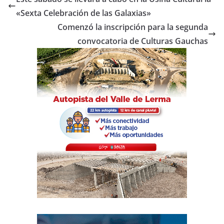
b
A
ar
«Sexta Celebración de las Galaxias»
o
p
tir
Comenzó la inscripción para la segunda
o
p
convocatoria de Culturas Gauchas
k