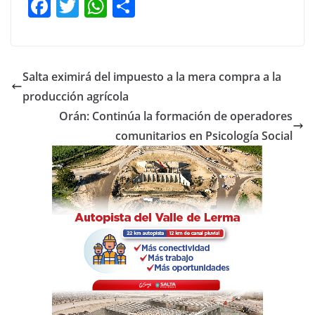
F
T
W
C
a
w
h
o
c
itt
at
m
e
er
s
p
Salta eximirá del impuesto a la mera compra a la
b
A
ar
producción agrícola
o
p
tir
Orán: Continúa la formación de operadores
o
p
comunitarios en Psicología Social
k