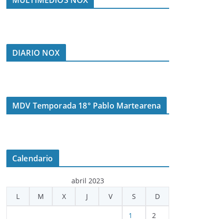
MULTIMEDIOS NOX
DIARIO NOX
MDV Temporada 18° Pablo Martearena
Calendario
abril 2023
L
M
X
J
V
S
D
1
2