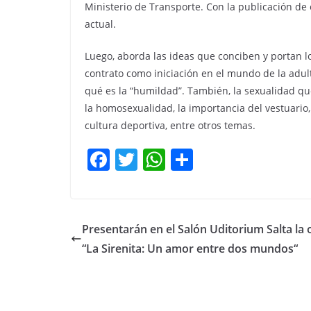
Ministerio de Transporte. Con la publicación de es
actual.
Luego, aborda las ideas que conciben y portan lo
contrato como iniciación en el mundo de la adul
qué es la “humildad”. También, la sexualidad que 
la homosexualidad, la importancia del vestuario,
cultura deportiva, entre otros temas.
F
T
W
C
a
w
h
o
c
itt
at
m
e
er
s
p
Presentarán en el Salón Uditorium Salta la 
b
A
ar
“La Sirenita: Un amor entre dos mundos“
o
p
tir
o
p