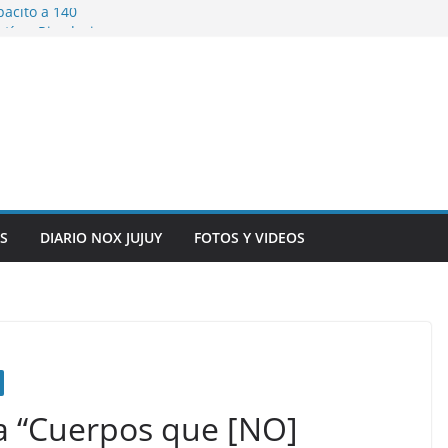
pacitó a 140
tín y Rivadavia
iversario de la
 de Bolivia
plaza 9 de Julio con
 a cursantes del
iocomunicaciones
ar sangre este
S
DIARIO NOX JUJUY
FOTOS Y VIDEOS
ta “Cuerpos que [NO]