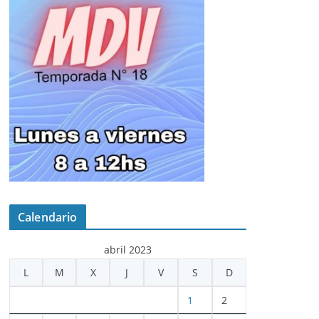
Calendario
abril 2023
L
M
X
J
V
S
D
1
2