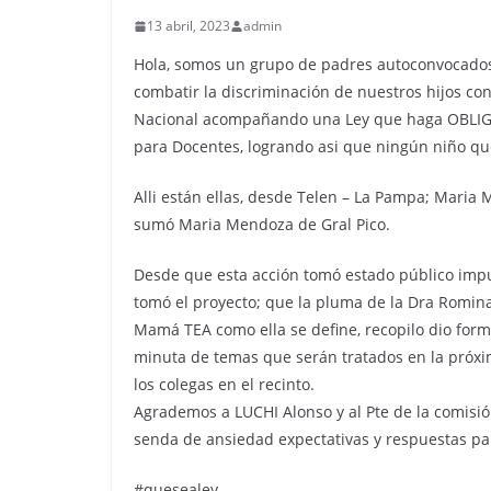
13 abril, 2023
admin
Hola, somos un grupo de padres autoconvocados
combatir la discriminación de nuestros hijos co
Nacional acompañando una Ley que haga OBLIGA
para Docentes, logrando asi que ningún niño qu
Alli están ellas, desde Telen – La Pampa; Maria 
sumó Maria Mendoza de Gral Pico.
Desde que esta acción tomó estado público impu
tomó el proyecto; que la pluma de la Dra Romi
Mamá TEA como ella se define, recopilo dio form
minuta de temas que serán tratados en la próxim
los colegas en el recinto.
Agrademos a LUCHI Alonso y al Pte de la comisi
senda de ansiedad expectativas y respuestas par
#quesealey