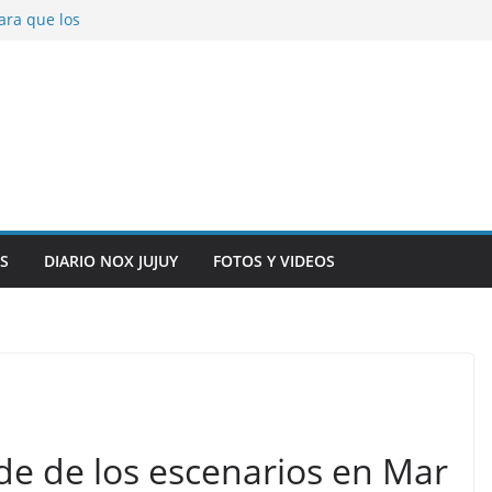
ara que los
solver problemas
V para noviembre a
ber.
on la salud de
total y alarma en el
n, inteligencia
o” en el CIC de
S
DIARIO NOX JUJUY
FOTOS Y VIDEOS
de de los escenarios en Mar