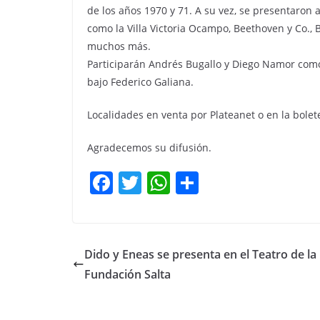
de los años 1970 y 71. A su vez, se presentaron 
como la Villa Victoria Ocampo, Beethoven y Co., 
muchos más.
Participarán Andrés Bugallo y Diego Namor como
bajo Federico Galiana.
Localidades en venta por Plateanet o en la bolet
Agradecemos su difusión.
F
T
W
C
a
w
h
o
c
itt
at
m
e
er
s
p
Dido y Eneas se presenta en el Teatro de la
b
A
ar
Fundación Salta
o
p
tir
o
p