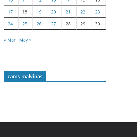
17
18
19
20
21
22
23
24
25
26
27
28
29
30
« Mar
May »
cams malvinas