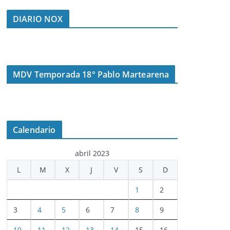
DIARIO NOX
MDV Temporada 18° Pablo Martearena
Calendario
abril 2023
L
M
X
J
V
S
D
1
2
3
4
5
6
7
8
9
10
11
12
13
14
15
16