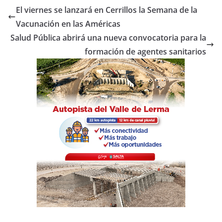
e
er
s
p
El viernes se lanzará en Cerrillos la Semana de la
b
A
ar
Vacunación en las Américas
o
p
tir
Salud Pública abrirá una nueva convocatoria para la
o
p
formación de agentes sanitarios
k