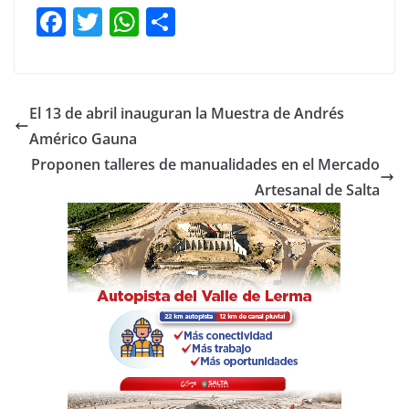
F
T
W
C
a
w
h
o
c
itt
at
m
e
er
s
p
El 13 de abril inauguran la Muestra de Andrés
b
A
ar
Américo Gauna
o
p
tir
Proponen talleres de manualidades en el Mercado
o
p
Artesanal de Salta
k