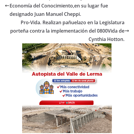
b
A
ar
Economía del Conocimiento,en su lugar fue
o
p
tir
designado Juan Manuel Cheppi.
o
p
Pro-Vida. Realizan pañuelazo en la Legislatura
porteña contra la implementación del 0800Vida de
k
Cynthia Hotton.