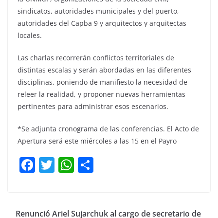
sindicatos, autoridades municipales y del puerto,
autoridades del Capba 9 y arquitectos y arquitectas
locales.
Las charlas recorrerán conflictos territoriales de
distintas escalas y serán abordadas en las diferentes
disciplinas, poniendo de manifiesto la necesidad de
releer la realidad, y proponer nuevas herramientas
pertinentes para administrar esos escenarios.
*Se adjunta cronograma de las conferencias. El Acto de
Apertura será este miércoles a las 15 en el Payro
F
T
W
C
a
w
h
o
c
itt
at
m
e
er
s
p
Renunció Ariel Sujarchuk al cargo de secretario de