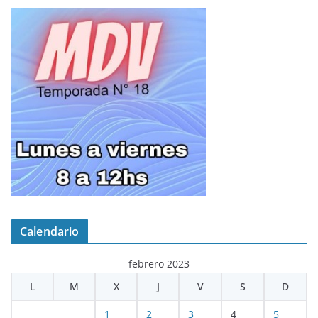
Calendario
febrero 2023
L
M
X
J
V
S
D
1
2
3
4
5