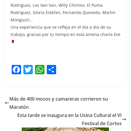
Rodriguez, Los Van Van, Willy Chirimo, El Puma
Rodriguez, Gloria Estefan, Fernando Quevedo, Martin
Monguzzi…
Una experiencia que se refleja en el dia a dia de su
trabajo, gracias por tu tiempo en esta amena charla Eve
F
T
W
C
a
w
h
o
c
itt
at
m
e
er
s
p
Más de 400 mozos y camareras corrieron su
b
A
ar
Maratón
o
p
tir
Esta tarde se inaugura en la Usina Cultural el VI
o
p
Festival de Cortos