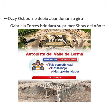
a
w
h
o
c
itt
at
m
e
er
s
p
Ozzy Osbourne debio abandonar su gira
b
A
ar
Gabriela Torres brindara su primer Show del Año
o
p
tir
o
p
k