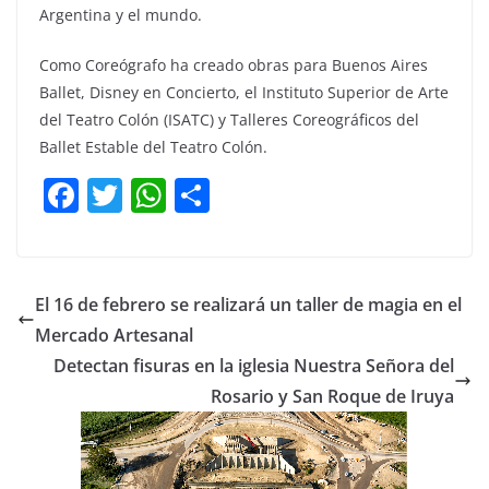
Argentina y el mundo.
Como Coreógrafo ha creado obras para Buenos Aires
Ballet, Disney en Concierto, el Instituto Superior de Arte
del Teatro Colón (ISATC) y Talleres Coreográficos del
Ballet Estable del Teatro Colón.
F
T
W
C
a
w
h
o
c
itt
at
m
e
er
s
p
El 16 de febrero se realizará un taller de magia en el
b
A
ar
Mercado Artesanal
o
p
tir
Detectan fisuras en la iglesia Nuestra Señora del
o
p
Rosario y San Roque de Iruya
k