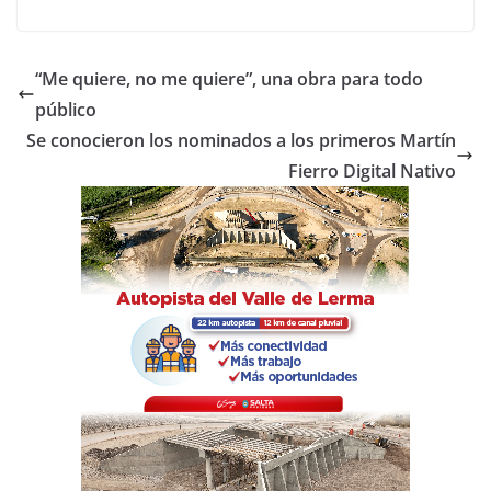
a
w
h
o
c
itt
at
m
e
er
s
p
“Me quiere, no me quiere”, una obra para todo
b
A
ar
público
o
p
tir
Se conocieron los nominados a los primeros Martín
o
p
Fierro Digital Nativo
k