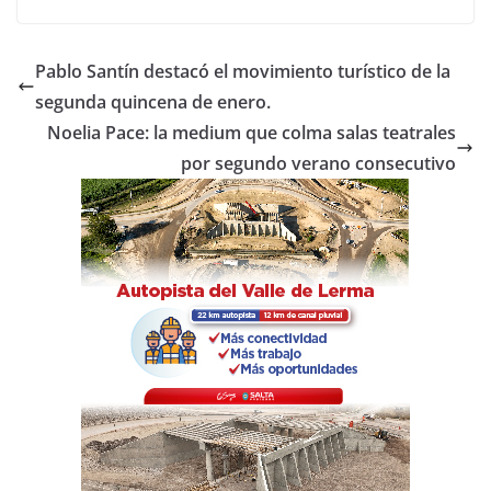
c
itt
at
m
e
er
s
p
Pablo Santín destacó el movimiento turístico de la
b
A
ar
segunda quincena de enero.
o
p
tir
Noelia Pace: la medium que colma salas teatrales
o
p
por segundo verano consecutivo
k