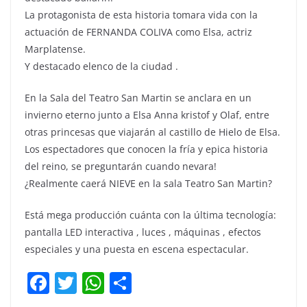
La protagonista de esta historia tomara vida con la
actuación de FERNANDA COLIVA como Elsa, actriz
Marplatense.
Y destacado elenco de la ciudad .
En la Sala del Teatro San Martin se anclara en un
invierno eterno junto a Elsa Anna kristof y Olaf, entre
otras princesas que viajarán al castillo de Hielo de Elsa.
Los espectadores que conocen la fría y epica historia
del reino, se preguntarán cuando nevara!
¿Realmente caerá NIEVE en la sala Teatro San Martin?
Está mega producción cuánta con la última tecnología:
pantalla LED interactiva , luces , máquinas , efectos
especiales y una puesta en escena espectacular.
F
T
W
C
a
w
h
o