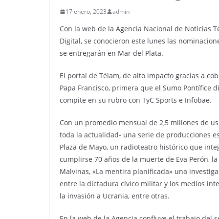
17 enero, 2023
admin
Con la web de la Agencia Nacional de Noticias T
Digital, se conocieron este lunes las nominacione
se entregarán en Mar del Plata.
El portal de Télam, de alto impacto gracias a co
Papa Francisco, primera que el Sumo Pontífice di
compite en su rubro con TyC Sports e Infobae.
Con un promedio mensual de 2,5 millones de usua
toda la actualidad- una serie de producciones e
Plaza de Mayo, un radioteatro histórico que inte
cumplirse 70 años de la muerte de Eva Perón, la 
Malvinas, «La mentira planificada» una investiga
entre la dictadura cívico militar y los medios i
la invasión a Ucrania, entre otras.
En la web de la Agencia confluye el trabajo del s