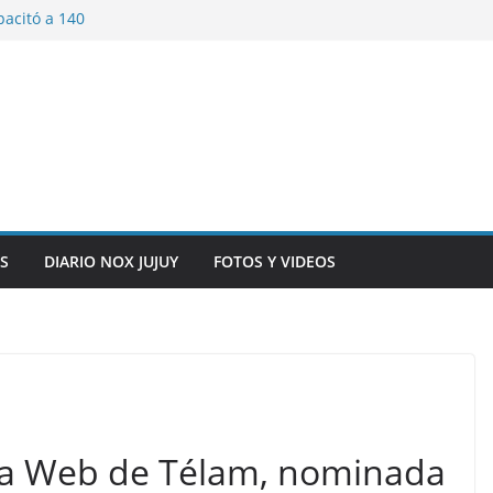
pacitó a 140
tín y Rivadavia
iversario de la
 de Bolivia
plaza 9 de Julio con
 a cursantes del
iocomunicaciones
ar sangre este
S
DIARIO NOX JUJUY
FOTOS Y VIDEOS
: la Web de Télam, nominada