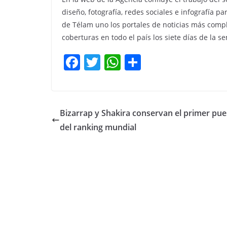
diseño, fotografía, redes sociales e infografía p
de Télam uno los portales de noticias más comp
coberturas en todo el país los siete días de la s
F
T
W
C
a
w
h
o
c
itt
at
m
e
er
s
p
Bizarrap y Shakira conservan el primer pue
b
A
ar
del ranking mundial
o
p
tir
o
p
k