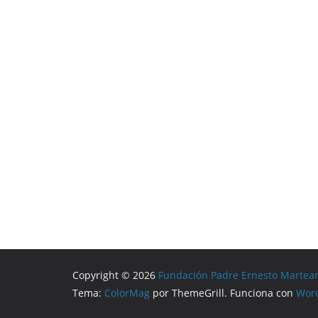
Copyright © 2026
Fundación Padre Ernesto Martea
Tema:
ColorMag
por ThemeGrill. Funciona con
Wor