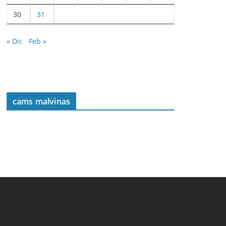
30
31
« Dic
Feb »
cams malvinas