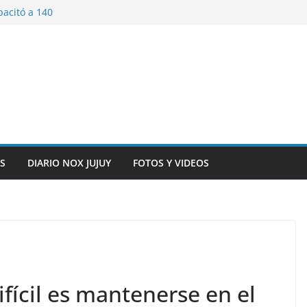
pacitó a 140
tín y Rivadavia
iversario de la
 de Bolivia
plaza 9 de Julio con
 a cursantes del
iocomunicaciones
ar sangre este
S
DIARIO NOX JUJUY
FOTOS Y VIDEOS
fícil es mantenerse en el