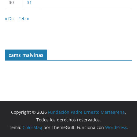
30
31
« Dic
Feb »
cams malvinas
Copyright © 2026
Fundación Padre Ernesto Martearena
.
Todos los derechos reservados.
Tema:
ColorMag
por ThemeGrill. Funciona con
WordPress
.