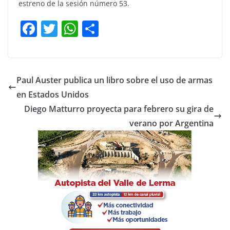
estreno de la sesión número 53.
F
T
W
C
a
w
h
o
c
itt
at
m
e
er
s
p
Paul Auster publica un libro sobre el uso de armas
b
A
ar
en Estados Unidos
o
p
tir
Diego Matturro proyecta para febrero su gira de
o
p
verano por Argentina
k