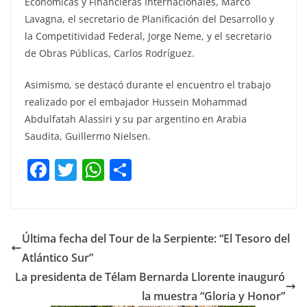
Económicas y Financieras Internacionales, Marco
Lavagna, el secretario de Planificación del Desarrollo y
la Competitividad Federal, Jorge Neme, y el secretario
de Obras Públicas, Carlos Rodríguez.
Asimismo, se destacó durante el encuentro el trabajo
realizado por el embajador Hussein Mohammad
Abdulfatah Alassiri y su par argentino en Arabia
Saudita, Guillermo Nielsen.
F
T
W
C
a
w
h
o
c
itt
at
m
e
er
s
p
Última fecha del Tour de la Serpiente: “El Tesoro del
b
A
ar
Atlántico Sur”
o
p
tir
La presidenta de Télam Bernarda Llorente inauguró
o
p
la muestra “Gloria y Honor”