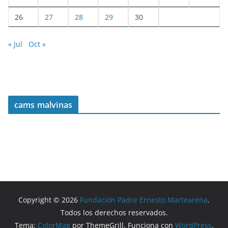
26
27
28
29
30
« Jul
Oct »
cams malvinas
Copyright © 2026
Fundación Padre Ernesto Martearena
.
Todos los derechos reservados.
Tema:
ColorMag
por ThemeGrill. Funciona con
WordPress
.