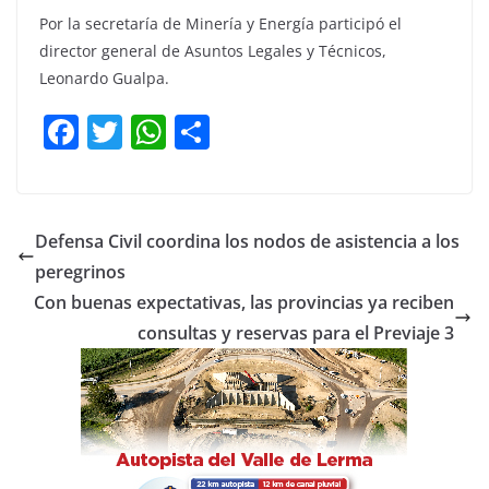
Por la secretaría de Minería y Energía participó el
director general de Asuntos Legales y Técnicos,
Leonardo Gualpa.
F
T
W
C
a
w
h
o
c
itt
at
m
e
er
s
p
Defensa Civil coordina los nodos de asistencia a los
b
A
ar
peregrinos
o
p
tir
Con buenas expectativas, las provincias ya reciben
o
p
consultas y reservas para el Previaje 3
k