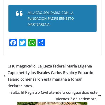
MILAGRO SOLIDARIO CON LA
FUNDACIÓN PADRE ERNESTO
MARTEARENA.
F
T
W
C
a
w
h
o
c
itt
at
m
e
er
s
p
CFK, magnicidio. La jueza federal María Eugenia
b
A
ar
Capuchetti y los fiscales Carlos Rívolo y Eduardo
o
p
tir
Taiano comenzaron esta mañana a tomar
o
p
declaraciones.
Salta. El Registro Civil atenderá con guardias este
k
viernes 2 de setiembre.