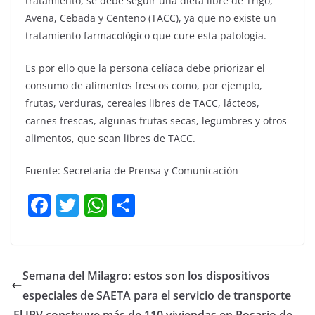
tratamiento, se debe seguir una dieta libre de Trigo,
Avena, Cebada y Centeno (TACC), ya que no existe un
tratamiento farmacológico que cure esta patología.
Es por ello que la persona celíaca debe priorizar el
consumo de alimentos frescos como, por ejemplo,
frutas, verduras, cereales libres de TACC, lácteos,
carnes frescas, algunas frutas secas, legumbres y otros
alimentos, que sean libres de TACC.
Fuente: Secretaría de Prensa y Comunicación
F
T
W
C
a
w
h
o
c
itt
at
m
e
er
s
p
Semana del Milagro: estos son los dispositivos
b
A
ar
especiales de SAETA para el servicio de transporte