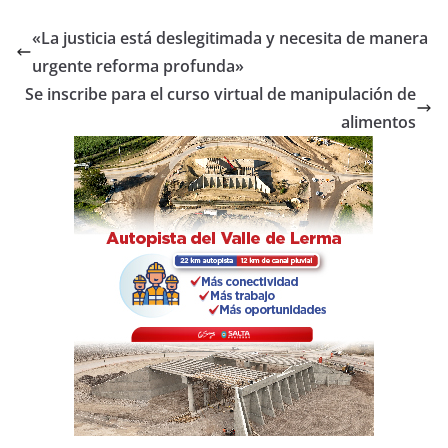
c
itt
at
m
e
er
s
p
«La justicia está deslegitimada y necesita de manera
b
A
ar
urgente reforma profunda»
o
p
tir
Se inscribe para el curso virtual de manipulación de
o
p
alimentos
k