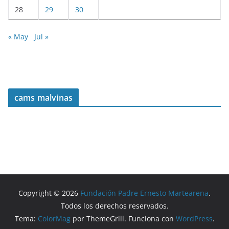
28
29
30
« May
Jul »
cams malvinas
Copyright © 2026
Fundación Padre Ernesto Martearena
.
Todos los derechos reservados.
Tema:
ColorMag
por ThemeGrill. Funciona con
WordPress
.