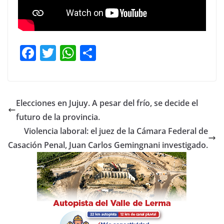
F
T
W
C
a
w
h
o
c
itt
at
m
e
er
s
p
Elecciones en Jujuy. A pesar del frío, se decide el
b
A
ar
futuro de la provincia.
o
p
tir
Violencia laboral: el juez de la Cámara Federal de
o
p
Casación Penal, Juan Carlos Gemingnani investigado.
k