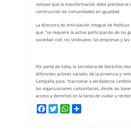
sostuvo que la transformación debe plantearse d
construcción de comunidades en igualdad.
La directora de Articulación Integral de Políticas
que, “se requiere la activa participación de los g
sociedad civil; los sindicatos; las empresas y las
Por parte de Salta, la secretaria de Derechos H
diferentes actores sociales de la provincia y re
Campaña para, “traccionar a verdaderos cambios c
las organizaciones comunitarias, desde las bases
acceso a derechos en la tarea de cuidar y recibi
F
T
W
C
a
w
h
o
c
itt
at
m