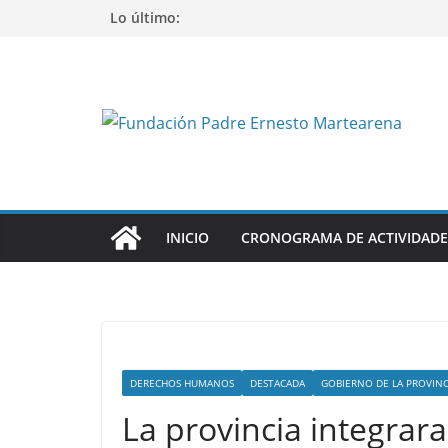
Saltar
Lo último:
al
contenido
INICIO
CRONOGRAMA DE ACTIVIDADE
DERECHOS HUMANOS
DESTACADA
GOBIERNO DE LA PROVINC
La provincia integrara