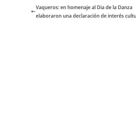
e
er
s
p
Vaqueros: en homenaje al Dia de la Danza
b
A
ar
elaboraron una declaración de interés cultu
o
p
tir
o
p
k