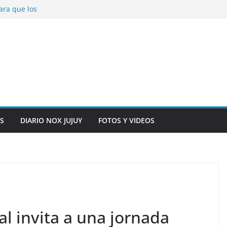
ara que los
solver problemas
V para noviembre a
ber.
on la salud de
total y alarma en el
n, inteligencia
o” en el CIC de
S
DIARIO NOX JUJUY
FOTOS Y VIDEOS
al invita a una jornada