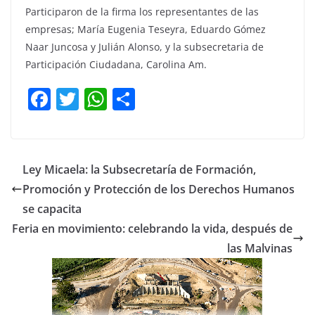
Participaron de la firma los representantes de las
empresas; María Eugenia Teseyra, Eduardo Gómez
Naar Juncosa y Julián Alonso, y la subsecretaria de
Participación Ciudadana, Carolina Am.
F
T
W
C
a
w
h
o
c
itt
at
m
e
er
s
p
Ley Micaela: la Subsecretaría de Formación,
b
A
ar
Promoción y Protección de los Derechos Humanos
o
p
tir
se capacita
o
p
Feria en movimiento: celebrando la vida, después de
las Malvinas
k