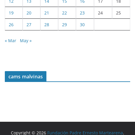
12
13
14
15
16
17
18
19
20
21
22
23
24
25
26
27
28
29
30
« Mar
May »
cams malvinas
Copyright © 2026
Fundación Padre Ernesto Martearena
.