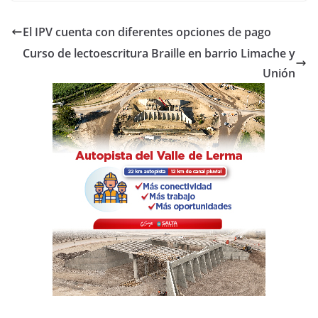
c
itt
at
m
e
er
s
p
El IPV cuenta con diferentes opciones de pago
b
A
ar
Curso de lectoescritura Braille en barrio Limache y
o
p
tir
Unión
o
p
k