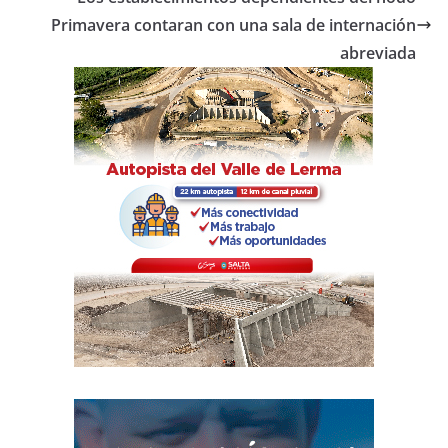
o
p
tir
o
p
Primavera contaran con una sala de internación
abreviada
k