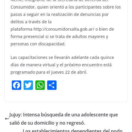
Consumidor, quien orientó a los participantes sobre los
pasos a seguir en la realización de denuncias por
delitos a través de la
plataforma http://consumidorsalta.gob.ar/ o bien de
forma presencial si se trata de adultos mayores y
personas con discapacidad.
Las capacitaciones se llevarán adelante cada quince
días de manera virtual y el próximo encuentro está
programado para el jueves 22 de abril.
F
T
W
C
a
w
h
o
c
itt
at
m
e
er
s
p
Jujuy: Intensa búsqueda de una adolescente que
b
A
ar
salió de su domicilio y no regresó.
Los establecimientos dependientes del nodo