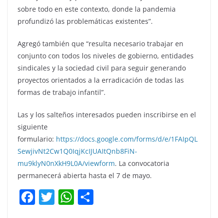
sobre todo en este contexto, donde la pandemia
profundizó las problemáticas existentes”.
Agregó también que “resulta necesario trabajar en
conjunto con todos los niveles de gobierno, entidades
sindicales y la sociedad civil para seguir generando
proyectos orientados a la erradicación de todas las
formas de trabajo infantil”.
Las y los salteños interesados pueden inscribirse en el
siguiente
formulario:
https://docs.google.com/forms/d/e/1FAIpQL
SewjivNt2Cw1Q0IqjKcIJUAItQnb8FiN-
mu9klyN0nXkH9L0A/viewform
. La convocatoria
permanecerá abierta hasta el 7 de mayo.
F
T
W
C
a
w
h
o