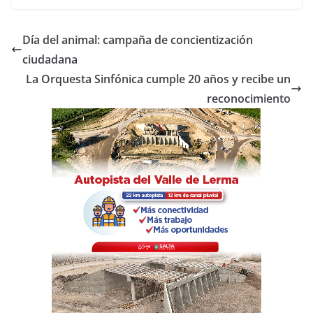
c
itt
at
m
e
er
s
p
Día del animal: campaña de concientización
b
A
ar
ciudadana
o
p
tir
La Orquesta Sinfónica cumple 20 años y recibe un
o
p
reconocimiento
k