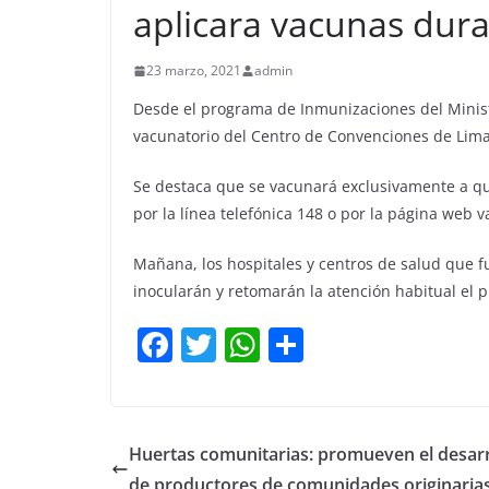
aplicara vacunas dura
23 marzo, 2021
admin
Desde el programa de Inmunizaciones del Minist
vacunatorio del Centro de Convenciones de Limac
Se destaca que se vacunará exclusivamente a qu
por la línea telefónica 148 o por la página web v
Mañana, los hospitales y centros de salud que 
inocularán y retomarán la atención habitual el 
F
T
W
C
a
w
h
o
c
itt
at
m
e
er
s
p
Huertas comunitarias: promueven el desarr
b
A
ar
de productores de comunidades originaria