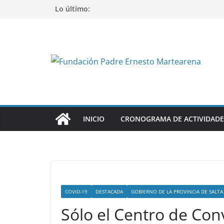
Saltar
Lo último:
al
contenido
INICIO
CRONOGRAMA DE ACTIVIDADE
COVID-19
DESTACADA
GOBIERNO DE LA PROVINCIA DE SALTA
Sólo el Centro de Co