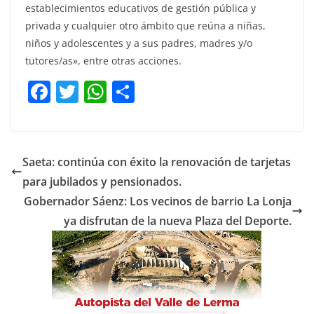
establecimientos educativos de gestión pública y
privada y cualquier otro ámbito que reúna a niñas,
niños y adolescentes y a sus padres, madres y/o
tutores/as», entre otras acciones.
F
T
W
C
a
w
h
o
c
itt
at
m
e
er
s
p
Saeta: continúa con éxito la renovación de tarjetas
b
A
ar
para jubilados y pensionados.
o
p
tir
Gobernador Sáenz: Los vecinos de barrio La Lonja
o
p
ya disfrutan de la nueva Plaza del Deporte.
k