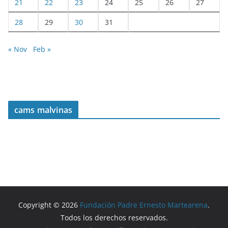
21
22
23
24
25
26
27
28
29
30
31
« Nov
Feb »
cams malvinas
Copyright © 2026
Fundación Padre Ernesto Martearena
.
Todos los derechos reservados.