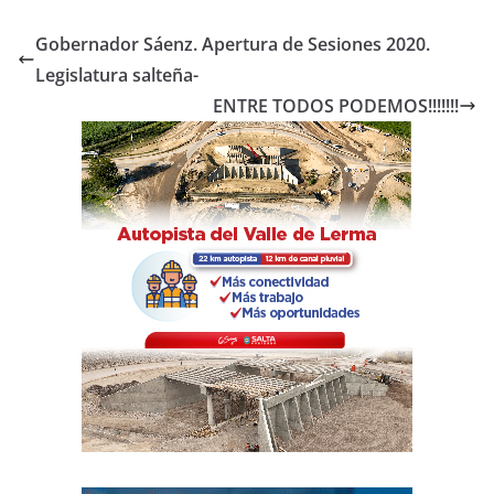
c
itt
at
m
e
er
s
p
Gobernador Sáenz. Apertura de Sesiones 2020.
b
A
ar
Legislatura salteña-
o
p
tir
ENTRE TODOS PODEMOS!!!!!!!
o
p
k