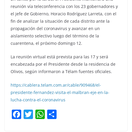
reunión vía teleconferencia con los 23 gobernadores y
el jefe de Gobierno, Horacio Rodríguez Larreta, con el
fin de analizar la situación de cada distrito ante la
propagación del coronavirus y avanzar en un
aislamiento selectivo luego del término de la
cuarentena, el próximo domingo 12.
La reunión virtual está prevista para las 17 y será
encabezada por el Presidente desde la residencia de
Olivos, según informaron a Télam fuentes oficiales.
https://cablera.telam.com.ar/cable/909468/el-
presidente-fernandez-visita-el-malbran-eje-en-la-
lucha-contra-el-coronavirus
F
T
W
C
a
w
h
o