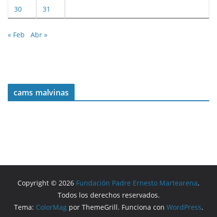
30
31
« Feb
Abr »
cams malvinas
Copyright © 2026
Fundación Padre Ernesto Martearena
.
Todos los derechos reservados.
Tema:
ColorMag
por ThemeGrill. Funciona con
WordPress
.