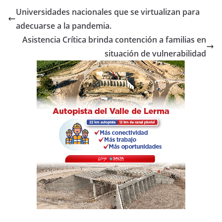
e
er
s
p
Universidades nacionales que se virtualizan para
b
A
ar
adecuarse a la pandemia.
o
p
tir
Asistencia Crítica brinda contención a familias en
o
p
situación de vulnerabilidad
k