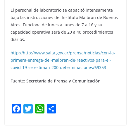
El personal de laboratorio se capacitó intensamente
bajo las instrucciones del Instituto Malbrán de Buenos
Aires. Funciona de lunes a lunes de 7 a 16 y su
capacidad operativa será de 20 a 40 procedimientos
diarios.
http://http://www.salta.gov.ar/prensa/noticias/con-la-
primera-entrega-del-malbran-de-reactivos-para-el-
covid-19-se-estiman-200-determinaciones/69353
Fuente:
Secretaría de Prensa y Comunicación
F
T
W
C
a
w
h
o
c
itt
at
m