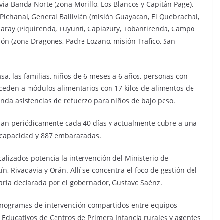
via Banda Norte (zona Morillo, Los Blancos y Capitán Page),
Pichanal, General Ballivián (misión Guayacan, El Quebrachal,
guaray (Piquirenda, Tuyunti, Capiazuty, Tobantirenda, Campo
n (zona Dragones, Padre Lozano, misión Trafico, San
asa, las familias, niños de 6 meses a 6 años, personas con
eden a módulos alimentarios con 17 kilos de alimentos de
nda asistencias de refuerzo para niños de bajo peso.
izan periódicamente cada 40 días y actualmente cubre a una
iscapacidad y 887 embarazadas.
alizados potencia la intervención del Ministerio de
n, Rivadavia y Orán. Allí se concentra el foco de gestión del
aria declarada por el gobernador, Gustavo Saénz.
cronogramas de intervención compartidos entre equipos
Educativos de Centros de Primera Infancia rurales y agentes