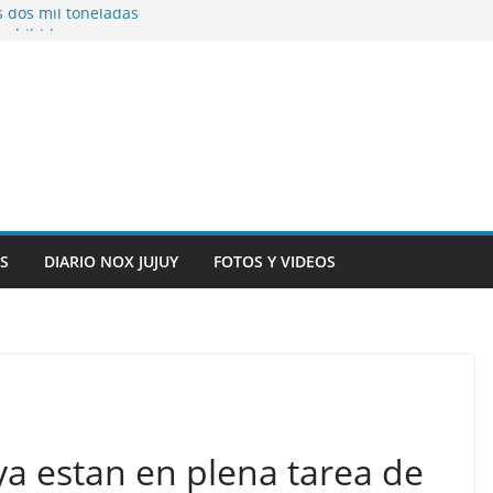
s dos mil toneladas
exhibidores y
entificación con
 originarias
e general del
anexo del mercado
S
DIARIO NOX JUJUY
FOTOS Y VIDEOS
 ya estan en plena tarea de