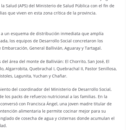
la Salud (APS) del Ministerio de Salud Pública con el fin de
ias que viven en esta zona crítica de la provincia.
e a un esquema de distribución inmediata que amplía
a, los equipos de Desarrollo Social concretaron los
Embarcación, General Ballivián, Aguaray y Tartagal.
el área del monte de Ballivián: El Chorrito, San José, El
o, Algarrobita, Quebrachal I, Quebrachal II, Pastor Senillosa,
istoles, Lagunita, Yuchan y Chañar.
ento del coordinador del Ministerio de Desarrollo Social,
e los packs de refuerzo nutricional a las familias. En la
l conversó con Francisca Ángel, una joven madre titular de
ntención alimentaria le permite cocinar mejor para su
tinglado de cosecha de agua y cisternas donde acumulan el
dad.