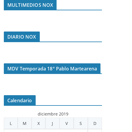
MULTIMEDIOS NOX
DIARIO NOX
MDV Temporada 18° Pablo Martearena
Calendario
diciembre 2019
L
M
X
J
V
S
D