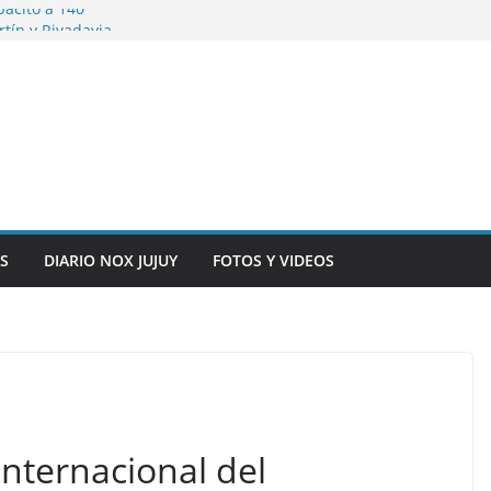
pacitó a 140
tín y Rivadavia
iversario de la
 de Bolivia
plaza 9 de Julio con
 a cursantes del
iocomunicaciones
ar sangre este
S
DIARIO NOX JUJUY
FOTOS Y VIDEOS
Internacional del