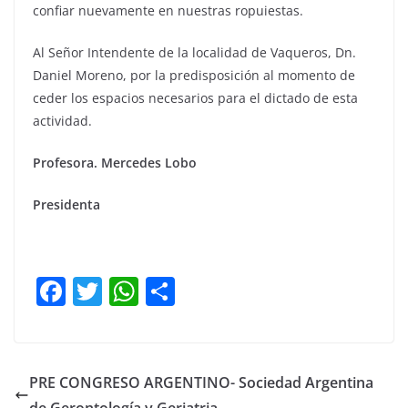
confiar nuevamente en nuestras ropuiestas.
Al Señor Intendente de la localidad de Vaqueros, Dn.
Daniel Moreno, por la predisposición al momento de
ceder los espacios necesarios para el dictado de esta
actividad.
Profesora. Mercedes Lobo
Presidenta
F
T
W
C
a
w
h
o
c
itt
at
m
e
er
s
p
PRE CONGRESO ARGENTINO- Sociedad Argentina
b
A
ar