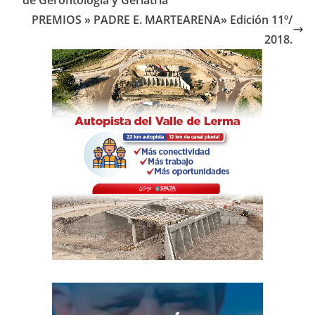
de Gerontología y Geriatria
o
p
tir
PREMIOS » PADRE E. MARTEARENA» Edición 11º/
o
p
2018.
k