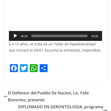
Reproductor
00:00
00:00
de
6 a 12 años, se trata de un Taller de Payateatralidad
audio
que iniciará el 29/07. Escucha la entrevista, imperdible.
F
T
W
C
a
w
h
o
c
itt
at
m
e
er
s
p
El Defensor del Pueblo De Nacion, Lic. Felix
b
A
ar
Bonorino, presente
o
p
tir
DIPLOMADO EN GERONTOLOGIA, programa