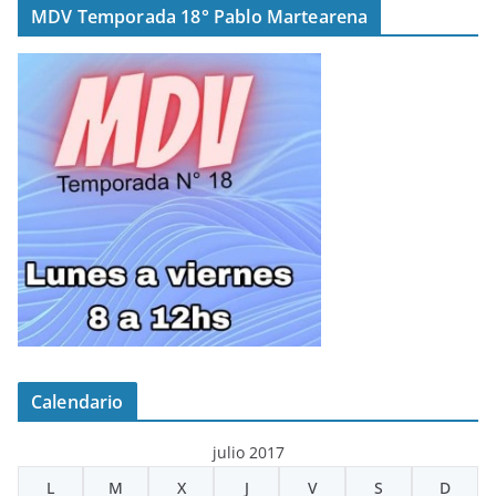
MDV Temporada 18° Pablo Martearena
Calendario
julio 2017
L
M
X
J
V
S
D